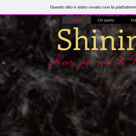
Questo sito è stato creato con la piattafor
HOME
Chi siamo
Fo
Shini
Il coro più "soul" di