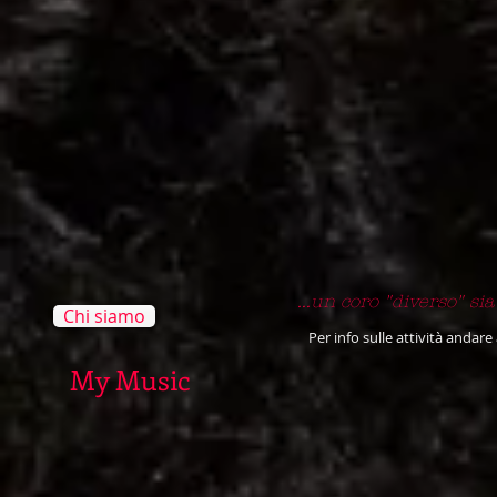
...un coro "diverso" si
Chi siamo
Per info sulle attività andare
My Music