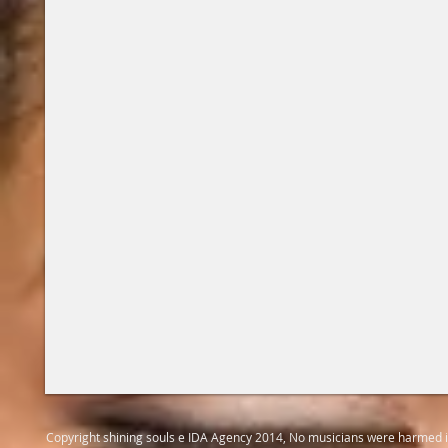
Copyright shining souls e IDA Agency 2014, No musicians were harmed 